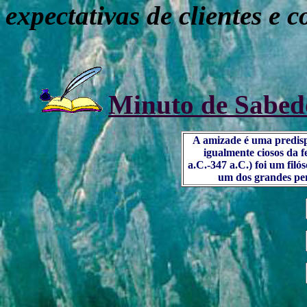
expectativas de clientes e
c
Minuto de Sabedo
A amizade é uma predisp
igualmente ciosos da f
a.C.-347 a.C.) foi um fil
um dos grandes pens