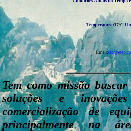
Condições Atuais do Tempo em
Temperatura:
17ºC
Um
Email:
sac@etec.co
Tem como missão buscar e
soluções e inovações
comercialização de equ
principalmente na ár